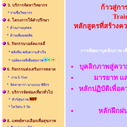
3. บริการจัดหาวิทยากร
ก้าวสู่ก
* รายชื่อวิทยากร
Trai
4. โครงการให้คำปรึกษา
หลักสูตรที่สร้างค
* ด้านงานบุคคล
* ด้านเพิ่มผลผลิต
5. กิจกรรมวอล์คแรลลี่
การพัฒนาบุคลิกภาพ เพื่
* พลังทีม-พลังความสำเร็จ
* วอล์คแรลลี่เพื่อสุขภาพ
บุคลิกภาพสู่คว
6. กิจกรรมส่งเสริมการตลาด
มารยาท และ
* งาน E-Vent
* จัดหาดารา นางแบบ พิธีกร
หลักปฏิบัติเพื่อค
7.
บริการจัดท่องเที่ยวทั่วไป
* ทัวร์สุขภาพ
* ไหว้พระ 9 วัด
หลักฝึกฝ
8. แพทย์ทางเลือกเพื่อสุขภาพ