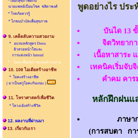
* เลือกสุขภาพดีกับ
พูดอย่างไร ประท
นายแพทย์เปี่ยมโชค ชลิดาพงศ์
* โรคภัยควรรู้
* โภชนบำบัดเพื่อสุขภาพ
บันได 13 ข
9. เคล็ดลับความสวยงาม
จิตวิทยาก
* อบรมหลักสูตร Detox
ผิวสวยหน้าใสและ
เนื้อหาสาระ แ
การแต่งหน้า Intrend
* โยคะเพื่อสุขภาพและความงาม
เทคนิคเริ่มจับ
10. 108 ไอเดียสร้างอาชีพ
* โยคะสร้างอาชีพ
คำคม คารมศ
( มาเป็นครูโยคะกันเถอะ )
หลักฝึกฝนแ
11. โหราศาสตร์เพื่อชีวิต
* โหวงเฮ้งสร้างชีวิต
ภาษาก
12. ผลงานที่ผ่านมา
13. เกี่ยวกับเรา
(การสบตา การย