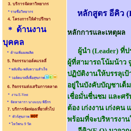
3. บริการจัดหาวิทยากร
หลักสูตร อีคิว 
* รายชื่อวิทยากร
4. โครงการให้คำปรึกษา
* ด้านงาน
หลักการและเหตุผล
บุคคล
ผู้นำ (Leader) ที่
* ด้านเพิ่มผลผลิต
5. กิจกรรมวอล์คแรลลี่
ผู้ที่สามารถโน้มน้าว 
* พลังทีม-พลังความสำเร็จ
ปฏิบัติงานให้บรรลุเป
* วอล์คแรลลี่เพื่อสุขภาพ
อยู่ในบังคับบัญชาเต็
6. กิจกรรมส่งเสริมการตลาด
* งาน E-Vent
เชื่อมั่นชื่นชม และศรัท
* จัดหาดารา นางแบบ พิธีกร
ต้อง เก่งงาน เก่งคน 
7.
บริการจัดท่องเที่ยวทั่วไป
* ทัวร์สุขภาพ
พร้อมที่จะบริหารงานใ
* ไหว้พระ 9 วัด
อีคิว(E.Q) มาจากคำ