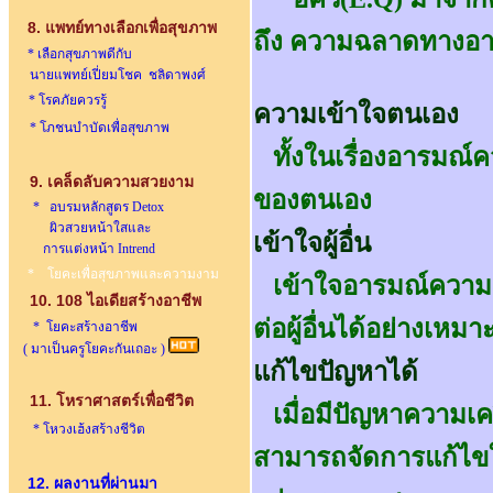
8. แพทย์ทางเลือกเพื่อสุขภาพ
ถึง ความฉลาดทางอาร
* เลือกสุขภาพดีกับ
นายแพทย์เปี่ยมโชค ชลิดาพงศ์
* โรคภัยควรรู้
ความเข้าใจตนเอง
* โภชนบำบัดเพื่อสุขภาพ
ทั้งในเรื่องอารมณ์
9. เคล็ดลับความสวยงาม
ของตนเอง
* อบรมหลักสูตร Detox
ผิวสวยหน้าใสและ
เข้าใจผู้อื่น
การแต่งหน้า Intrend
* โยคะเพื่อสุขภาพและความงาม
เข้าใจอารมณ์ความรู้
10. 108 ไอเดียสร้างอาชีพ
ต่อผู้อื่นได้อย่างเหม
* โยคะสร้างอาชีพ
( มาเป็นครูโยคะกันเถอะ )
แก้ไขปัญหาได้
11. โหราศาสตร์เพื่อชีวิต
เมื่อมีปัญหาความเครี
* โหวงเฮ้งสร้างชีวิต
สามารถจัดการแก้ไขใ
12. ผลงานที่ผ่านมา