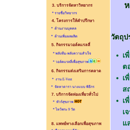
ห
3. บริการจัดหาวิทยากร
* รายชื่อวิทยากร
4. โครงการให้คำปรึกษา
* ด้านงานบุคคล
วัตถุป
* ด้านเพิ่มผลผลิต
5. กิจกรรมวอล์คแรลลี่
* พลังทีม-พลังความสำเร็จ
เ
พ
* วอล์คแรลลี่เพื่อสุขภาพ
ตอ
6. กิจกรรมส่งเสริมการตลาด
เพ
* งาน E-Vent
* จัดหาดารา นางแบบ พิธีกร
สถ
7.
บริการจัดท่องเที่ยวทั่วไป
เพ
* ทัวร์สุขภาพ
* ไหว้พระ 9 วัด
เจ
แล
8. แพทย์ทางเลือกเพื่อสุขภาพ