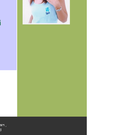
ต
พฯ ,
d