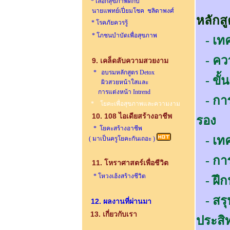
* เลือกสุขภาพดีกับ
นายแพทย์เปี่ยมโชค ชลิดาพงศ์
หลักส
* โรคภัยควรรู้
* โภชนบำบัดเพื่อสุขภาพ
- เทค
- ควา
9. เคล็ดลับความสวยงาม
* อบรมหลักสูตร Detox
- ขั้
ผิวสวยหน้าใสและ
การแต่งหน้า Intrend
- การ
* โยคะเพื่อสุขภาพและความงาม
10. 108 ไอเดียสร้างอาชีพ
รอง
* โยคะสร้างอาชีพ
- เทค
( มาเป็นครูโยคะกันเถอะ )
- การ
11. โหราศาสตร์เพื่อชีวิต
* โหวงเฮ้งสร้างชีวิต
- ฝึก
- สรุ
12. ผลงานที่ผ่านมา
13. เกี่ยวกับเรา
ประสิ